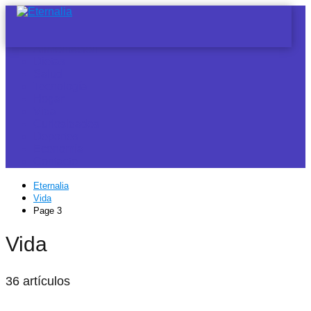
Noticias
Alimentación
Dietas
Salud
Tecnología
Hogar
Vida
Curiosidades
Deportes
Economía
Contacto
Eternalia
Vida
Page 3
Vida
36 artículos