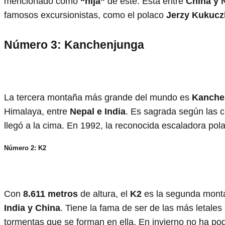
mencionado como
“hija”
de este. Está entre
China y 
famosos excursionistas, como el polaco
Jerzy Kukucz
Número 3: Kanchenjunga
La tercera montaña más grande del mundo es
Kanche
Himalaya, entre
Nepal e India
. Es sagrada según las 
llegó a la cima. En 1992, la reconocida escaladora pol
Número 2: K2
Con
8.611 metros
de altura, el
K2
es la segunda monta
India y China
. Tiene la fama de ser de las más letal
tormentas que se forman en ella. En invierno no ha pod