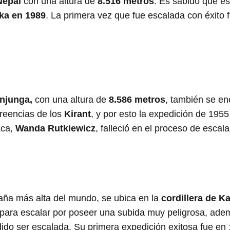
Nepal
con una altura de
8.516 metros
. Es sabido que é
ka en 1989
. La primera vez que fue escalada con éxito 
njunga,
con una altura de
8.586 metros
, también se en
creencias de los
Kirant
, y por esto la expedición de 1955
aca,
Wanda Rutkiewicz
, falleció en el proceso de escal
ña más alta del mundo, se ubica en la
cordillera de 
es para escalar por poseer una subida muy peligrosa, ad
ido ser escalada. Su primera expedición exitosa fue en 