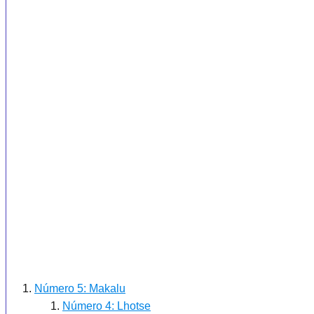
Número 5: Makalu
Número 4: Lhotse