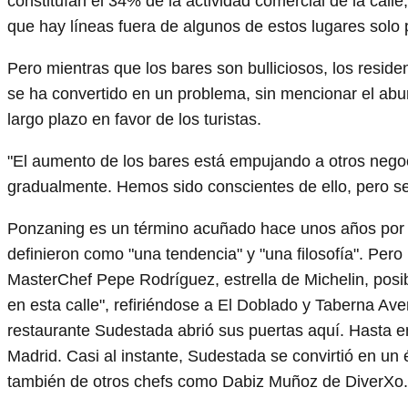
constituían el 34% de la actividad comercial de la calle
que hay líneas fuera de algunos de estos lugares solo
Pero mientras que los bares son bulliciosos, los resid
se ha convertido en un problema, sin mencionar el aburg
largo plazo en favor de los turistas.
"El aumento de los bares está empujando a otros negoc
gradualmente. Hemos sido conscientes de ello, pero se h
Ponzaning es un término acuñado hace unos años por lo
definieron como "una tendencia" y "una filosofía". Per
MasterChef Pepe Rodríguez, estrella de Michelin, posi
en esta calle", refiriéndose a El Doblado y Taberna Ave
restaurante Sudestada abrió sus puertas aquí. Hasta e
Madrid. Casi al instante, Sudestada se convirtió en un 
también de otros chefs como Dabiz Muñoz de DiverXo.