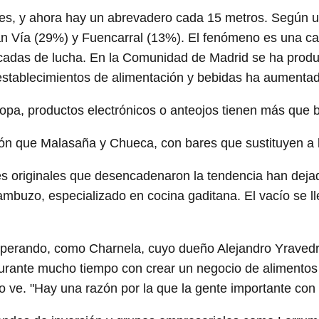
s, y ahora hay un abrevadero cada 15 metros. Según un 
n Vía (29%) y Fuencarral (13%). El fenómeno es una ca
écadas de lucha. En la Comunidad de Madrid se ha prod
establecimientos de alimentación y bebidas ha aumenta
pa, productos electrónicos o anteojos tienen más que b
ón que Malasaña y Chueca, con bares que sustituyen a l
res originales que desencadenaron la tendencia han dej
ambuzo, especializado en cocina gaditana. El vacío se 
perando, como Charnela, cuyo dueño Alejandro Yravedra
rante mucho tiempo con crear un negocio de alimentos 
o ve. "Hay una razón por la que la gente importante con d