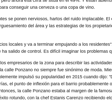
, pero ahora esa cifra se sitúa en el 49%. Y están abiert
 para conseguir una cerveza o una copa de vino.
entes se ponen nerviosos, hartos del ruido implacable. E
uesamiento del área y las estrategias de los propietario
ios locales y va a terminar empujando a los residentes"
a salido de control. Es difícil imaginar los problemas qu
s empresarios de la zona para describir las actividades
o la calle Ponzano no siempre fue sinónimo de moda. Mien
blemente impulsó su popularidad en 2015 cuando dijo: "D
rías, el punto de inflexión para el barrio probablemente
ntonces, la calle Ponzano estaba al margen de la famos
éxito rotundo, con la chef Estanis Carenzo recibiendo elo