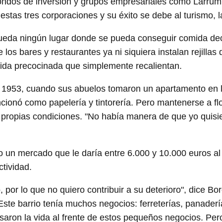
fondos de inversión y grupos empresariales como Larru
stas tres corporaciones y su éxito se debe al turismo, 
queda ningún lugar donde se pueda conseguir comida dec
los bares y restaurantes ya ni siquiera instalan rejillas
ida precocinada que simplemente recalientan.
n 1953, cuando sus abuelos tomaron un apartamento en 
cionó como papelería y tintorería. Pero mantenerse a fl
s propias condiciones. "No había manera de que yo quisier
un mercado que le daría entre 6.000 y 10.000 euros al m
ctividad.
, por lo que no quiero contribuir a su deterioro", dice Bo
Este barrio tenía muchos negocios: ferreterías, panaderí
ron la vida al frente de estos pequeños negocios. Pero