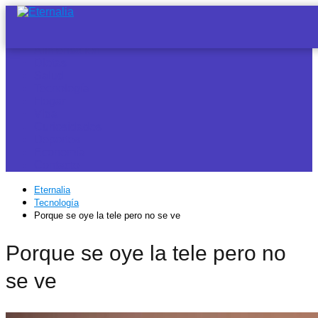
Noticias
Alimentación
Dietas
Salud
Tecnología
Hogar
Vida
Curiosidades
Deportes
Economía
Contacto
Eternalia
Tecnología
Porque se oye la tele pero no se ve
Porque se oye la tele pero no
se ve