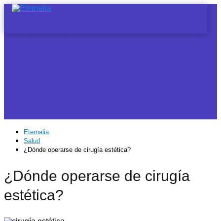
Noticias
Alimentación
Dietas
Salud
Tecnología
Hogar
Vida
Curiosidades
Deportes
Economía
Contacto
Eternalia
Salud
¿Dónde operarse de cirugía estética?
¿Dónde operarse de cirugía
estética?