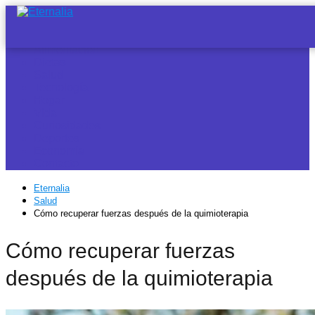
Noticias
Alimentación
Dietas
Salud
Tecnología
Hogar
Vida
Curiosidades
Deportes
Economía
Contacto
Eternalia
Salud
Cómo recuperar fuerzas después de la quimioterapia
Cómo recuperar fuerzas
después de la quimioterapia