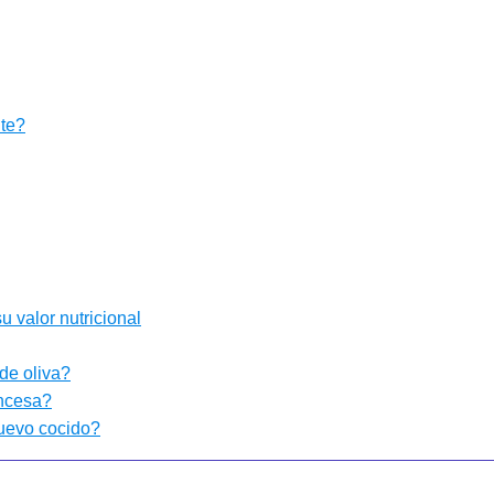
ite?
 valor nutricional
 de oliva?
ancesa?
huevo cocido?